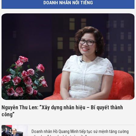
DOANH NHÂN NỔI TIẾNG
Nguyễn Thu Len: ”Xây dựng nhân hiệu – Bí quyết thành
công”
Doanh nhân Hồ Quang Minh tiếp tục sứ mệnh tăng cường