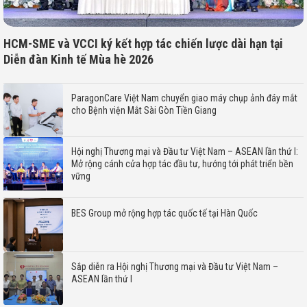
Nguyễn Thu Len: ”Xây dựng nhân hiệu – Bí quyết thành
công”
Doanh nhân Hồ Quang Minh tiếp tục sứ mệnh tăng cường
năng lực “doanh nhân toàn cầu”
Ông Nguyễn Thái Sơn – CEO Nhôm Đô Thành nhận giải
thưởng Nhà lãnh đạo tiêu biểu ASEAN 2024