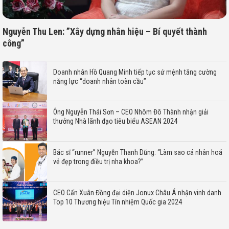
BÀI VIẾT MỚI
HCM-SME và VCCI ký kết hợp tác chiến lược dài hạn tại Diễn đàn Kinh
tế Mùa hè 2026
Charm of Law 2026: Hành trình vươn mình đầy rực rỡ
ParagonCare Việt Nam chuyển giao máy chụp ảnh đáy mắt cho Bệnh
viện Mắt Sài Gòn Tiền Giang
Hội nghị Thương mại và Đầu tư Việt Nam – ASEAN lần thứ I: Mở rộng
cánh cửa hợp tác đầu tư, hướng tới phát triển bền vững
“Ký ức tầng không” – Đi qua tiếc nuối để tìm lại chính mình
BES Group mở rộng hợp tác quốc tế tại Hàn Quốc
Sắp diễn ra Hội nghị Thương mại và Đầu tư Việt Nam – ASEAN lần
thứ I