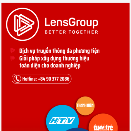
Sắp diễn ra Diễn đàn Hợp tác Kinh tế ASEAN lần thứ 7 tại Singapore
Sự kiện
Kinh doanh
Doanh nhân
Du lịch
Giải trí
Cộng đồng
Khoẻ và Đẹp
Bất động sản
Công nghệ
Chứng khoán
Tiền điện tử
Thời trang
TRỤ SỞ TP.HỒ CHÍ MINH
64 Bis Võ Thị Sáu, Phường Tân Định, Quận 1, Tp. HCM
VĂN PHÒNG ĐẠI DIỆN HÀ NỘI