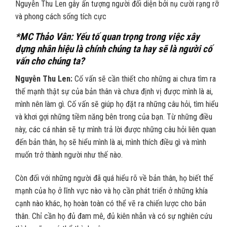
Nguyễn Thu Len gây ấn tượng người đối diện bởi nụ cười rạng rỡ
và phong cách sống tích cực
*MC Thảo Vân: Yếu tố quan trọng trong việc xây
dựng nhân hiệu là chính chúng ta hay sẽ là người cố
vấn cho chúng ta?
Nguyễn Thu Len:
Cố vấn sẽ cần thiết cho những ai chưa tìm ra
thế mạnh thật sự của bản thân và chưa định vị được mình là ai,
mình nên làm gì. Cố vấn sẽ giúp họ đặt ra những câu hỏi, tìm hiểu
và khơi gợi những tiềm năng bên trong của bạn. Từ những điều
này, các cá nhân sẽ tự mình trả lời được những câu hỏi liên quan
đến bản thân, họ sẽ hiểu mình là ai, mình thích điều gì và mình
muốn trở thành người như thế nào.
Còn đối với những người đã quá hiểu rõ về bản thân, họ biết thế
mạnh của họ ở lĩnh vực nào và họ cần phát triển ở những khía
cạnh nào khác, họ hoàn toàn có thể vẽ ra chiến lược cho bản
thân. Chỉ cần họ đủ đam mê, đủ kiên nhẫn và có sự nghiên cứu