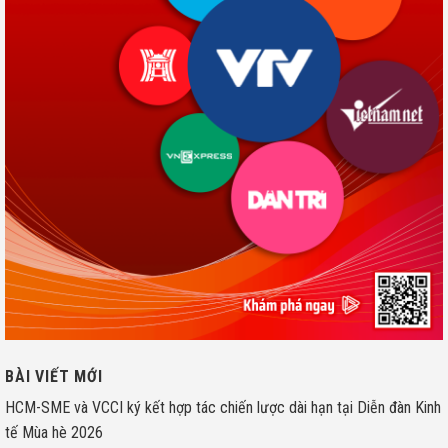
P105, Khu TT 222D, Ngõ 260, Đội Cấn, Ba Đình, Hà Nội.
Giấy phép Trang TTĐT Số 61/GP-STTT Cấp Ngày 21 tháng 10
năm 2021.
CHỊU TRÁCH NHIỆM QUẢN LÝ NỘI DUNG
Bà Nguyễn Thu Len
LIÊN HỆ QUẢNG CÁO
Hotline: 090 377 2086
Vận hành bởi
Lens Group