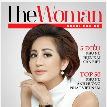
Bác sĩ “runner” Nguyễn Thanh Dũng: “Làm sao cá nhân hoá
vẻ đẹp trong điều trị nha khoa?”
CEO Cấn Xuân Đồng đại diện Jonux Châu Á nhận vinh danh
Top 10 Thương hiệu Tín nhiệm Quốc gia 2024