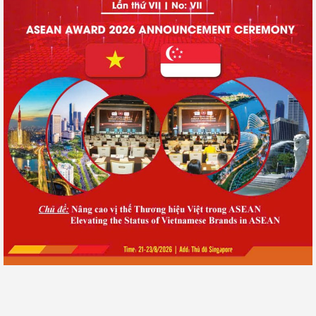
HCM-SME và VCCI ký kết hợp tác chiến lược dài hạn tại
Diễn đàn Kinh tế Mùa hè 2026
ParagonCare Việt Nam chuyển giao máy chụp ảnh đáy mắt
cho Bệnh viện Mắt Sài Gòn Tiền Giang
Hội nghị Thương mại và Đầu tư Việt Nam – ASEAN lần thứ I:
Mở rộng cánh cửa hợp tác đầu tư, hướng tới phát triển bền
vững