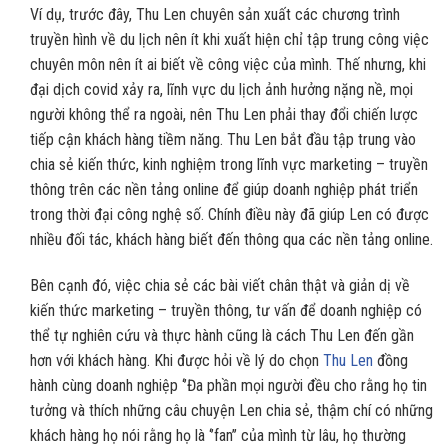
Ví dụ, trước đây, Thu Len chuyên sản xuất các chương trình
truyền hình về du lịch nên ít khi xuất hiện chỉ tập trung công việc
chuyên môn nên ít ai biết về công việc của mình. Thế nhưng, khi
đại dịch covid xảy ra, lĩnh vực du lịch ảnh hưởng nặng nề, mọi
người không thể ra ngoài, nên Thu Len phải thay đổi chiến lược
tiếp cận khách hàng tiềm năng. Thu Len bắt đầu tập trung vào
chia sẻ kiến thức, kinh nghiệm trong lĩnh vực marketing – truyền
thông trên các nền tảng online để giúp doanh nghiệp phát triển
trong thời đại công nghệ số. Chính điều này đã giúp Len có được
nhiều đối tác, khách hàng biết đến thông qua các nền tảng online.
Bên cạnh đó, việc chia sẻ các bài viết chân thật và giản dị về
kiến thức marketing – truyền thông, tư vấn để doanh nghiệp có
thể tự nghiên cứu và thực hành cũng là cách Thu Len đến gần
hơn với khách hàng. Khi được hỏi về lý do chọn
Thu Len
đồng
hành cùng doanh nghiệp ‘’Đa phần mọi người đều cho rằng họ tin
tưởng và thích những câu chuyện Len chia sẻ, thậm chí có những
khách hàng họ nói rằng họ là ‘’fan’’ của mình từ lâu, họ thường