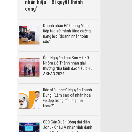
nhân hiệu – Bí quyết thành
công”
Doanh nhân Hồ Quang Minh
tiếp tục sứ mệnh tăng cường
năng lực “doanh nhân toàn
a
cầu”
Ông Nguyễn Thái Sơn – CEO
Nhôm Đô Thành nhận giải
thưởng Nhà lãnh đạo tiêu biểu
ASEAN 2024
Bác sĩ “runner” Nguyễn Thanh
Dũng: “Làm sao cá nhân hoá
vẻ đẹp trong điều trị nha
khoa?”
CEO Cấn Xuân Đồng đại diện
Jonux Châu Á nhận vinh danh