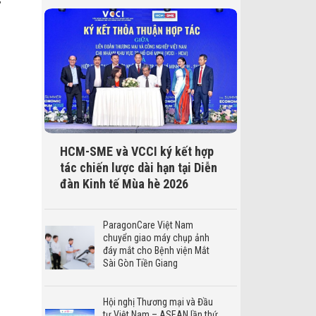
”
HCM-SME và VCCI ký kết hợp
tác chiến lược dài hạn tại Diễn
đàn Kinh tế Mùa hè 2026
ParagonCare Việt Nam
chuyển giao máy chụp ảnh
đáy mắt cho Bệnh viện Mắt
Sài Gòn Tiền Giang
Hội nghị Thương mại và Đầu
tư Việt Nam – ASEAN lần thứ