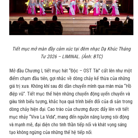
Tiết mục mở màn đầy cảm xúc tại đêm nhạc Dạ Khúc Tháng
Tư 2026 – LIMINAL. (Ảnh: BTC)
Mở đầu Chương I, tiết mục hát “Độc – OST Tài” cất lên như một
điểm chạm đầu tiên, gợi nhắc về dòng chảy kế thừa của những
giá trị xưa. Không khí sau đó dần chuyển mình qua màn múa “Hồ
điệp vũ”. Tiết mục thể hiện những chuyển động uyển chuyển và
giàu tính biểu tượng, khắc họa quá trình biến đổi của di sản trong
dòng chảy hiện đại. Cao trào của chương được đẩy lên với tiết
mục nhảy “Viva La Vida”, mang đến nguồn năng lượng sôi động
và mạnh mẽ, đại diện cho tinh thần tiếp nối và khát vọng sáng
tạo không ngừng của những thế hệ tiếp nối.