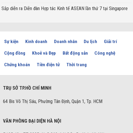
Sắp diễn ra Diễn đàn Hợp tác Kinh tế ASEAN lần thứ 7 tại Singapore
Sự kiện
Kinh doanh
Doanh nhân
Du lịch
Giải trí
Cộng đồng
Khoẻ và Đẹp
Bất động sản
Công nghệ
Chứng khoán
Tiền điện tử
Thời trang
TRỤ SỞ TP.HỒ CHÍ MINH
64 Bis Võ Thị Sáu, Phường Tân Định, Quận 1, Tp. HCM
VĂN PHÒNG ĐẠI DIỆN HÀ NỘI