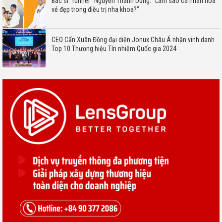
Bác sĩ “runner” Nguyễn Thanh Dũng: “Làm sao cá nhân hoá
vẻ đẹp trong điều trị nha khoa?”
CEO Cấn Xuân Đồng đại diện Jonux Châu Á nhận vinh danh
Top 10 Thương hiệu Tín nhiệm Quốc gia 2024