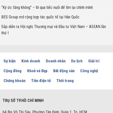
“Ký ức tầng không” – Đi qua tiếc nuối để tìm lại chính mình
BES Group mở rộng hợp tác quốc tế tại Hàn Quốc
Sắp diễn ra Hội nghị Thương mại và Đầu tư Việt Nam – ASEAN lần
thứ I
Sự kiện
Kinh doanh
Doanh nhân
Du lịch
Giải trí
Cộng đồng
Khoẻ và Đẹp
Bất động sản
Công nghệ
Chứng khoán
Tiền điện tử
Thời trang
TRỤ SỞ TP.HỒ CHÍ MINH
64 Bis Võ Thị Sáu, Phường Tân Định, Quận 1, Tp. HCM