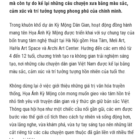
mà còn tự do kể lại những câu chuyện xưa bằng màu sắc,
cảm xúc và trí tưởng tượng phong phú của chính mình.
Trong khuôn khổ dự án Kỳ Mộng Dân Gian, hoạt động đồng hành
mang tên Họa Ánh Kỳ Mộng được triển khai với sự chung tay của
bốn trung tâm nghệ thuật tại Hà Nội gồm Hoa Tâm, Meli Art,
HaHa Art Space và Archi Art Center. Hướng đến các em nhỏ từ
4 đến 12 tuổi, chương trình tạo ra không gian trải nghiệm sáng
tạo, nơi những câu chuyện dân gian Việt Nam được kể lại bằng
màu sắc, cảm xúc và trí tưởng tượng hồn nhiên của tuổi thơ.
Không dừng lại ở việc giới thiệu những giá trị văn hóa truyền
thống, Họa Ánh Kỳ Mộng còn mong muốn gieo vào tâm hồn trẻ
nhỏ tình yêu với truyện dân gian và ý thức gìn giữ bản sắc Việt.
Thông qua hội họa như một chiếc cầu nối gần gũi, các em được
bước vào thế giới cổ tích theo cách tự nhiên và sống động hơn,
vừa lắng nghe, vừa khám phá, vừa tự tay sáng tạo nên những lát
cắt riêng từ các câu chuyện quen thuộc đã gắn liền với nhiều thế