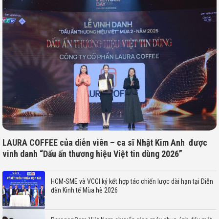
LAURA COFFEE của diễn viên – ca sĩ Nhật Kim Anh được
vinh danh “Dấu ấn thương hiệu Việt tin dùng 2026”
HCM-SME và VCCI ký kết hợp tác chiến lược dài hạn tại Diễn
đàn Kinh tế Mùa hè 2026