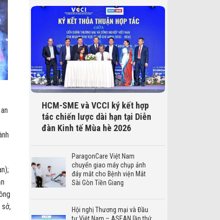
HCM-SME và VCCI ký kết hợp
 an
tác chiến lược dài hạn tại Diễn
đàn Kinh tế Mùa hè 2026
ành
ParagonCare Việt Nam
chuyển giao máy chụp ảnh
n);
đáy mắt cho Bệnh viện Mắt
ần
Sài Gòn Tiền Giang
 ông
 sở,
Hội nghị Thương mại và Đầu
tư Việt Nam – ASEAN lần thứ