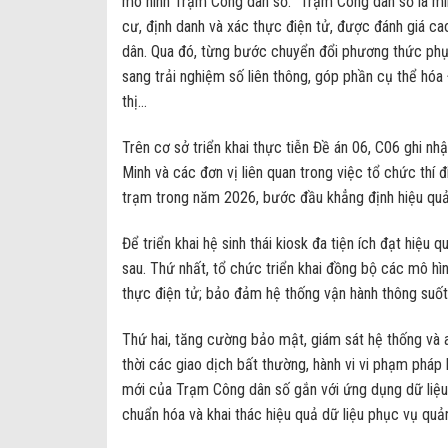
mô hình Trạm Công dân số: “Trạm Công dân số là mi
cư, định danh và xác thực điện tử, được đánh giá cao 
dân. Qua đó, từng bước chuyển đổi phương thức phục 
sang trải nghiệm số liên thông, góp phần cụ thể hóa 
thị…
Trên cơ sở triển khai thực tiễn Đề án 06, C06 ghi n
Minh và các đơn vị liên quan trong việc tổ chức thí
trạm trong năm 2026, bước đầu khẳng định hiệu quả
Để triển khai hệ sinh thái kiosk đa tiện ích đạt hiệu
sau. Thứ nhất, tổ chức triển khai đồng bộ các mô hìn
thực điện tử; bảo đảm hệ thống vận hành thông suốt, 
Thứ hai, tăng cường bảo mật, giám sát hệ thống và 
thời các giao dịch bất thường, hành vi vi phạm pháp l
mới của Trạm Công dân số gắn với ứng dụng dữ liệu d
chuẩn hóa và khai thác hiệu quả dữ liệu phục vụ quản