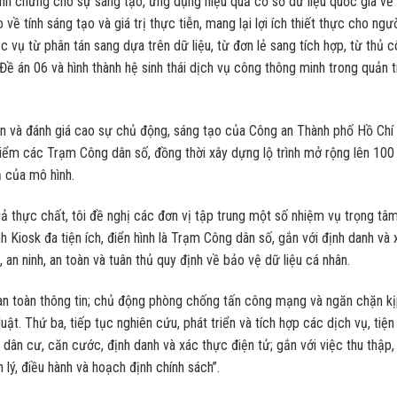
nh chứng cho sự sáng tạo, ứng dụng hiệu quả cơ sở dữ liệu quốc gia về
về tính sáng tạo và giá trị thực tiễn, mang lại lợi ích thiết thực cho ngư
vụ từ phân tán sang dựa trên dữ liệu, từ đơn lẻ sang tích hợp, từ thủ 
Đề án 06 và hình thành hệ sinh thái dịch vụ công thông minh trong quản t
hận và đánh giá cao sự chủ động, sáng tạo của Công an Thành phố Hồ Chí
 điểm các Trạm Công dân số, đồng thời xây dựng lộ trình mở rộng lên 100
 của mô hình.
 quả thực chất, tôi đề nghị các đơn vị tập trung một số nhiệm vụ trọng tâ
h Kiosk đa tiện ích, điển hình là Trạm Công dân số, gắn với định danh và 
an ninh, an toàn và tuân thủ quy định về bảo vệ dữ liệu cá nhân.
an toàn thông tin; chủ động phòng chống tấn công mạng và ngăn chặn k
uật. Thứ ba, tiếp tục nghiên cứu, phát triển và tích hợp các dịch vụ, tiện
ân cư, căn cước, định danh và xác thực điện tử; gắn với việc thu thập,
 lý, điều hành và hoạch định chính sách”.