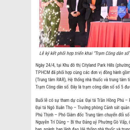
Lễ ký kết phối hợp triển khai “Trạm Công dân số
Ngày 24/4, tại Khu đô thị Cityland Park Hills (phườn
TPHCM đã phối hợp cùng các đơn vị đồng hành gồm 
(Trung tâm RAR), Hệ thống nhà thuốc và trung tâm 
Trạm Công dân số. Đây là trạm công dân số số 5 được
Buổi lễ có sự tham dự của: Đại tá Trần Hồng Phú – P
Đại tá Ngô Xuân Thọ – Trưởng phòng Cảnh sát quản 
Phú Thịnh – Phó Giám đốc Trung tâm chuyển đổi s
Nguyễn Trí Dũng – Bí thư Đảng uỷ Phường Gò Vấp, 
ban, ngành; ban lãnh đạo Hệ thống nhà thuốc và tr