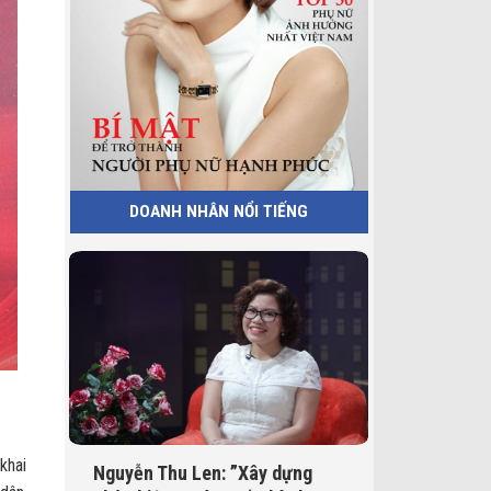
DOANH NHÂN NỔI TIẾNG
khai
Nguyễn Thu Len: ”Xây dựng