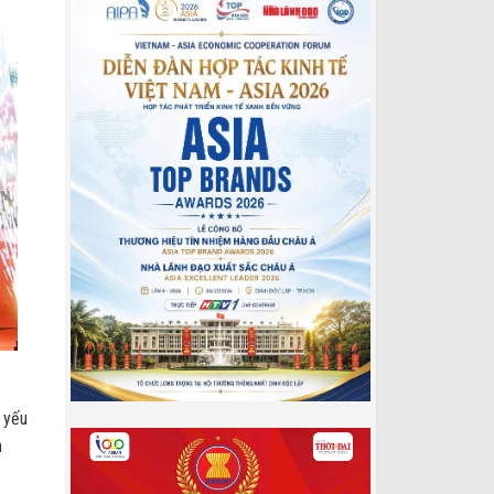
 yếu
h