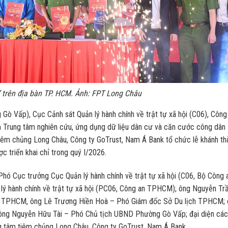
” trên địa bàn TP. HCM. Ảnh: FPT Long Châu
g Gò Vấp), Cục Cảnh sát Quản lý hành chính về trật tự xã hội (C06), Công
Trung tâm nghiên cứu, ứng dụng dữ liệu dân cư và căn cước công dân
tiêm chủng Long Châu, Công ty GoTrust, Nam Á Bank tổ chức lễ khánh th
 triển khai chỉ trong quý I/2026.
hó Cục trưởng Cục Quản lý hành chính về trật tự xã hội (C06, Bộ Công a
lý hành chính về trật tự xã hội (PC06, Công an TPHCM); ông Nguyễn Tr
ố TPHCM, ông Lê Trương Hiền Hoà – Phó Giám đốc Sở Du lịch TPHCM;
ông Nguyễn Hữu Tài – Phó Chủ tịch UBND Phường Gò Vấp; đại diện các
ung tâm tiêm chủng Long Châu, Công ty GoTrust, Nam Á Bank…