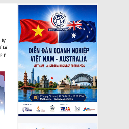
 tự
ế số
p y