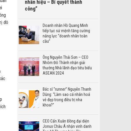
 dân
nhân hiệu – Bí quyết thành
ời
công”
công
rị đô
Doanh nhân Hồ Quang Minh
tiếp tục sứ mệnh tăng cường
năng lực “doanh nhân toàn
cầu”
Ông Nguyễn Thái Sơn – CEO
Nhôm Đô Thành nhận giải
thưởng Nhà lãnh đạo tiêu biểu
m
ASEAN 2024
xác
Bác sĩ “runner” Nguyễn Thanh
Dũng: “Làm sao cá nhân hoá
ịp
vẻ đẹp trong điều trị nha
khoa?”
 ích
CEO Cấn Xuân Đồng đại diện
Jonux Châu Á nhận vinh danh