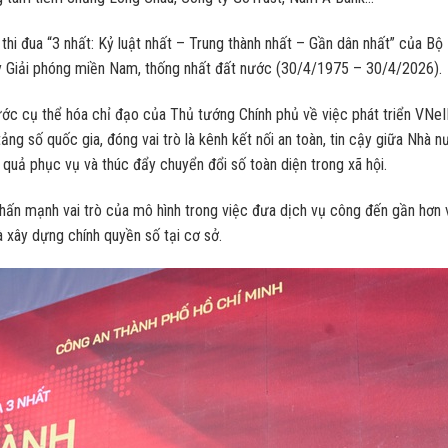
hi đua “3 nhất: Kỷ luật nhất – Trung thành nhất – Gần dân nhất” của Bộ
 Giải phóng miền Nam, thống nhất đất nước (30/4/1975 – 30/4/2026).
ớc cụ thể hóa chỉ đạo của Thủ tướng Chính phủ về việc phát triển VNe
ảng số quốc gia, đóng vai trò là kênh kết nối an toàn, tin cậy giữa Nhà 
 quả phục vụ và thúc đẩy chuyển đổi số toàn diện trong xã hội.
 nhấn mạnh vai trò của mô hình trong việc đưa dịch vụ công đến gần hơn 
 xây dựng chính quyền số tại cơ sở.